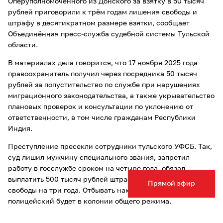
Оперуполномоченного из Донского за взятку в 50 тысяч
рублей приговорили к трём годам лишения свободы и
штрафу в десятикратном размере взятки, сообщает
Объединённая пресс-служба судебной системы Тульской
области.
В материалах дела говорится, что 17 ноября 2025 года
правоохранитель получил через посредника 50 тысяч
рублей за попустительство по службе при нарушениях
миграционного законодательства, а также укрывательство
плановых проверок и консультации по уклонению от
ответственности, в том числе гражданам Республики
Индия.
Преступление пресекли сотрудники тульского УФСБ. Так,
суд лишил мужчину специального звания, запретил
работу в госслужбе сроком на четыре года, обязал
выплатить 500 тысяч рублей штрафа, а также лишил
Прямой эфир
свободы на три года. Отбывать наказание бывший
полицейский будет в колонии общего режима.
Ранее нам стало известно, что
суд отправил двух жителей