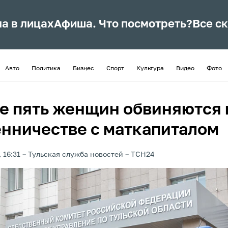
ла в лицах
Афиша. Что посмотреть?
Все с
Авто
Политика
Бизнес
Спорт
Культура
Видео
Фото
ле пять женщин обвиняются 
нничестве с маткапиталом
 16:31
Тульская служба новостей
ТСН24