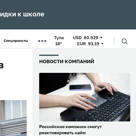
кидки к школе
Тула
USD
80.929
Спецпроекты
18°
EUR
93.19
НОВОСТИ КОМПАНИЙ
в
Российские компании смогут
реактивировать найм