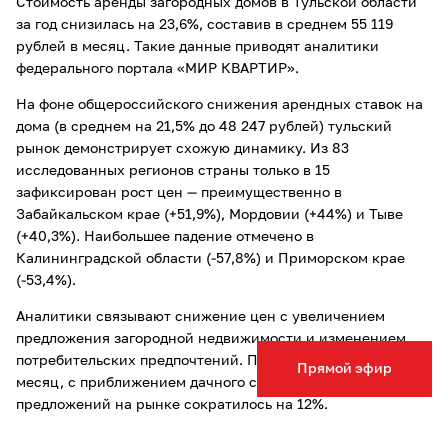
Стоимость аренды загородных домов в Тульской области
за год снизилась на 23,6%, составив в среднем 55 119
рублей в месяц. Такие данные приводят аналитики
федерального портала «МИР КВАРТИР».
На фоне общероссийского снижения арендных ставок на
дома (в среднем на 21,5% до 48 247 рублей) тульский
рынок демонстрирует схожую динамику. Из 83
исследованных регионов страны только в 15
зафиксирован рост цен — преимущественно в
Забайкальском крае (+51,9%), Мордовии (+44%) и Тыве
(+40,3%). Наибольшее падение отмечено в
Калининградской области (-57,8%) и Приморском крае
(-53,4%).
Аналитики связывают снижение цен с увеличением
предложения загородной недвижимости и изменением
потребительских предпочтений. При этом за последний
Прямой эфир
месяц, с приближением дачного сезона, число
предложений на рынке сократилось на 12%.
Эксперты рекомендуют тулякам, планирующим снять дом