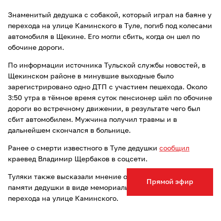
Знаменитый дедушка с собакой, который играл на баяне у
перехода на улице Каминского в Туле, погиб под колесами
автомобиля в Щекине. Его могли сбить, когда он шел по
обочине дороги.
По информации источника Тульской службы новостей, в
Щекинском районе в минувшие выходные было
зарегистрировано одно ДТП с участием пешехода. Около
3:50 утра в тёмное время суток пенсионер шёл по обочине
дороги во встречному движении, в результате чего был
сбит автомобилем. Мужчина получил травмы и в
дальнейшем скончался в больнице.
Ранее о смерти известного в Туле дедушки
сообщил
краевед Владимир Щербаков в соцсети.
Туляки также высказали мнение об увековечивании
Прямой эфир
памяти дедушки в виде мемориальной таблички у
перехода на улице Каминского.
Опечатка в тексте? Выделите слово и нажмите Ctrl+Enter