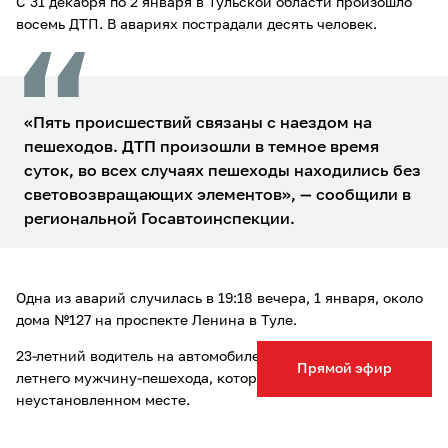
С 31 декабря по 2 января в Тульской области произошло
восемь ДТП. В авариях пострадали десять человек.
«Пять происшествий связаны с наездом на
пешеходов. ДТП произошли в темное время
суток, во всех случаях пешеходы находились без
световозвращающих элементов», — сообщили в
региональной Госавтоинспекции.
Одна из аварий случилась в 19:18 вечера, 1 января, около
дома №127 на проспекте Ленина в Туле.
23-летний водитель на автомобиле HAVAL F7 наехал на 53-
Прямой эфир
летнего мужчину-пешехода, который переходил дорогу в
неустановленном месте.
В результате ДТП пешеход с травмами был