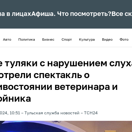
ла в лицах
Афиша. Что посмотреть?
Все с
Авто
Политика
Бизнес
Спорт
Культура
Видео
Фото
 туляки с нарушением слух
отрели спектакль о
ивостоянии ветеринара и
ойника
024, 10:51
Тульская служба новостей
ТСН24