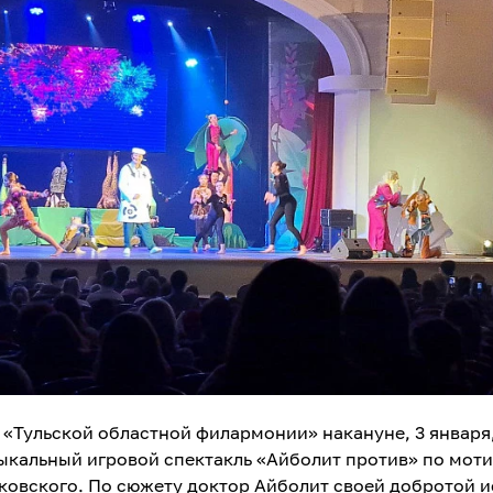
 «Тульской областной филармонии» накануне, 3 января
ыкальный игровой спектакль «Айболит против» по моти
ковского. По сюжету доктор Айболит своей добротой 