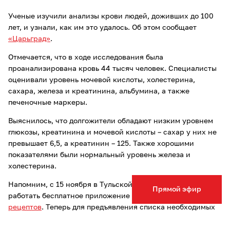
Ученые изучили анализы крови людей, доживших до 100
лет, и узнали, как им это удалось. Об этом сообщает
«Царьград»
.
Отмечается, что в ходе исследования была
проанализирована кровь 44 тысяч человек. Специалисты
оценивали уровень мочевой кислоты, холестерина,
сахара, железа и креатинина, альбумина, а также
печеночные маркеры.
Выяснилось, что долгожители обладают низким уровнем
глюкозы, креатинина и мочевой кислоты – сахар у них не
превышает 6,5, а креатинин – 125. Также хорошими
показателями были нормальный уровень железа и
холестерина.
Напомним, с 15 ноября в Тульской области начало
Прямой эфир
работать бесплатное приложение для
электронных
рецептов
. Теперь для предъявления списка необходимых
лекарств фармацевту нужно будет просто показать QR-
код.