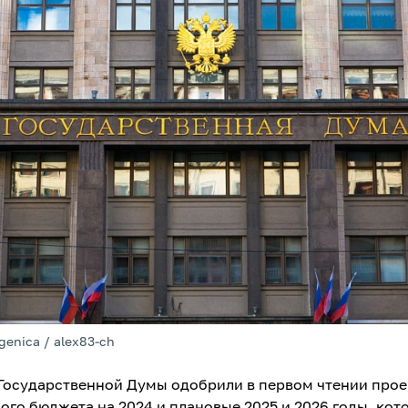
genica / alex83-ch
Государственной Думы одобрили в первом чтении прое
ого бюджета на 2024 и плановые 2025 и 2026 годы, кот