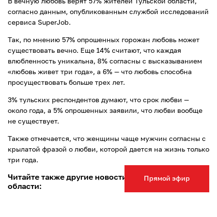
В вечную любовь верят 57% жителей Тульской области,
согласно данным, опубликованным службой исследований
сервиса SuperJob.
Так, по мнению 57% опрошенных горожан любовь может
существовать вечно. Еще 14% считают, что каждая
влюбленность уникальна, 8% согласны с высказыванием
«любовь живет три года», а 6% — что любовь способна
просуществовать больше трех лет.
3% тульских респондентов думают, что срок любви —
около года, а 5% опрошенных заявили, что любви вообще
не существует.
Также отмечается, что женщины чаще мужчин согласны с
крылатой фразой о любви, которой дается на жизнь только
три года.
Читайте также другие новости Тулы и Тульской
Прямой эфир
области:
Законопроект о прогрессивной шкале
НДФЛ
поддержали 48% туляков
;