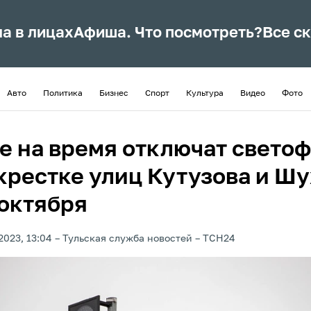
ла в лицах
Афиша. Что посмотреть?
Все с
Авто
Политика
Бизнес
Спорт
Культура
Видео
Фото
ле на время отключат светоф
крестке улиц Кутузова и Шу
 октября
2023, 13:04
Тульская служба новостей
ТСН24