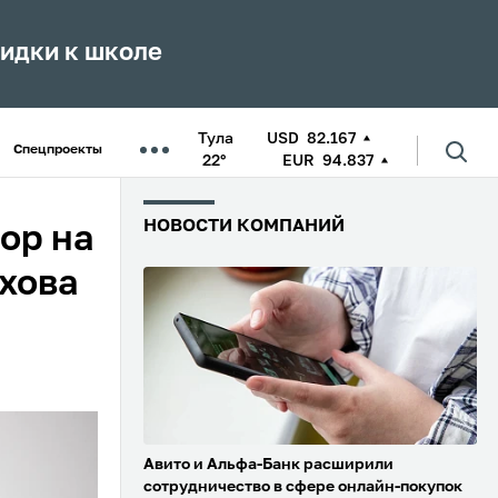
кидки к школе
Тула
USD
82.167
Спецпроекты
22°
EUR
94.837
НОВОСТИ КОМПАНИЙ
ор на
хова
Авито и Альфа-Банк расширили
сотрудничество в сфере онлайн-покупок