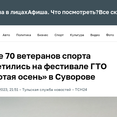
ла в лицах
Афиша. Что посмотреть?
Все с
Авто
Политика
Бизнес
Спорт
Культура
Видео
Фото
е 70 ветеранов спорта
етились на фестивале ГТО
отая осень» в Суворове
023, 21:51
Тульская служба новостей
ТСН24