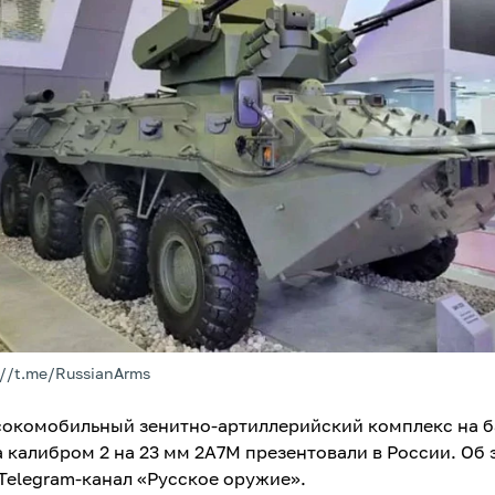
://t.me/RussianArms
окомобильный зенитно-артиллерийский комплекс на б
а калибром 2 на 23 мм 2А7М презентовали в России. Об 
Telegram-канал «Русское оружие».