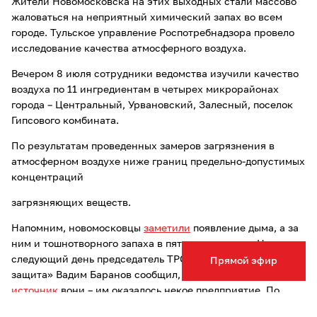
Жители Новомосковска на этих выходных стали массово
жаловаться на неприятный химический запах во всем
городе. Тульское управление Роспотребнадзора провело
исследование качества атмосферного воздуха.
Вечером 8 июля сотрудники ведомства изучили качество
воздуха по 11 ингредиентам в четырех микрорайонах
города – Центральный, Урвановский, Залесный, поселок
Гипсового комбината.
По результатам проведенных замеров загрязнения в
атмосферном воздухе ниже границ предельно-допустимых
концентраций
загрязняющих веществ.
Напомним, новомосковцы
заметили
появление дыма, а за
ним и тошнотворного запаха в пятницу вечером. На
следующий день председатель ТРОО «Экологическая
Прямой эфир
защита» Вадим Баранов сообщил, что
удалось найти
источник
вони – им оказалось некое предприятие. По
данным телеграм-канала «BAZA», причиной запаха
стали