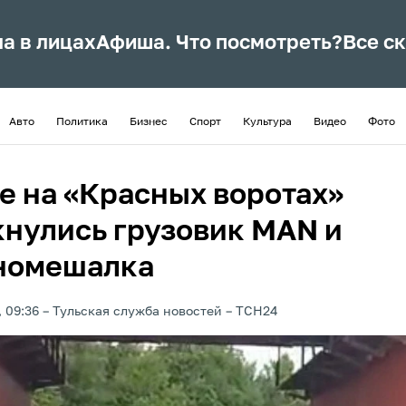
ла в лицах
Афиша. Что посмотреть?
Все с
Авто
Политика
Бизнес
Спорт
Культура
Видео
Фото
ле на «Красных воротах»
кнулись грузовик MAN и
номешалка
, 09:36
Тульская служба новостей
ТСН24