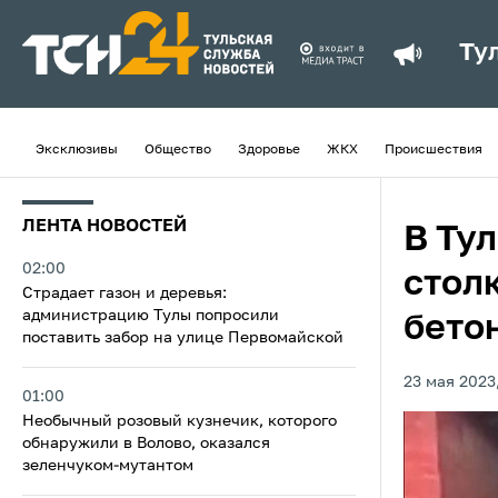
Ту
Эксклюзивы
Общество
Здоровье
ЖКХ
Происшествия
ЛЕНТА НОВОСТЕЙ
В Ту
02:00
стол
Страдает газон и деревья:
администрацию Тулы попросили
бето
поставить забор на улице Первомайской
23 мая 2023
01:00
Необычный розовый кузнечик, которого
обнаружили в Волово, оказался
зеленчуком-мутантом