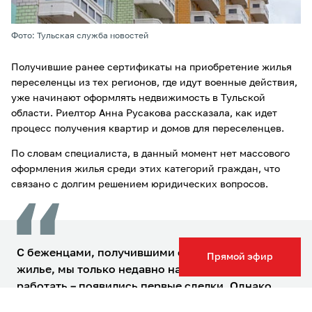
Фото: Тульская служба новостей
Получившие ранее сертификаты на приобретение жилья
переселенцы из тех регионов, где идут военные действия,
уже начинают оформлять недвижимость в Тульской
области. Риелтор Анна Русакова рассказала, как идет
процесс получения квартир и домов для переселенцев.
По словам специалиста, в данный момент нет массового
оформления жилья среди этих категорий граждан, что
связано с долгим решением юридических вопросов.
С беженцами, получившими сертификаты на
Прямой эфир
жилье, мы только недавно начали активно
работать – появились первые сделки. Однако
еще такие покупки происходят нечасто. Дело в