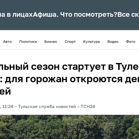
ла в лицах
Афиша. Что посмотреть?
Все с
Авто
Политика
Бизнес
Спорт
Культура
Видео
Фото
ьный сезон стартует в Туле
: для горожан откроются де
ей
, 11:24
Тульская служба новостей
ТСН24