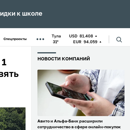
кидки к школе
Тула
USD
81.408
Спецпроекты
31°
EUR
94.059
НОВОСТИ КОМПАНИЙ
 1
вять
Авито и Альфа-Банк расширили
сотрудничество в сфере онлайн-покупок