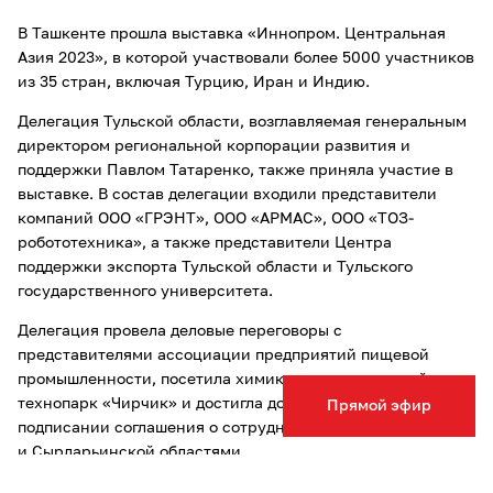
В Ташкенте прошла выставка «Иннопром. Центральная
Азия 2023», в которой участвовали более 5000 участников
из 35 стран, включая Турцию, Иран и Индию.
Делегация Тульской области, возглавляемая генеральным
директором региональной корпорации развития и
поддержки Павлом Татаренко, также приняла участие в
выставке. В состав делегации входили представители
компаний ООО «ГРЭНТ», ООО «АРМАС», ООО «ТОЗ-
робототехника», а также представители Центра
поддержки экспорта Тульской области и Тульского
государственного университета.
Делегация провела деловые переговоры с
представителями ассоциации предприятий пищевой
промышленности, посетила химико-индустриальный
технопарк «Чирчик» и достигла договоренности о
Прямой эфир
подписании соглашения о сотрудничестве между Тульской
и Сырдарьинской областями.
Ректор ТулГУ Олег Кравченко и проректор Олеся Лабадзе