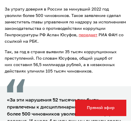
За утрату доверия в России за минувший 2022 год
уволили более 500 чиновников. Такое заявление сделал
заместитель главы управления по надзору за исполнением
законодательства о противодействии коррупции
Генпрокуратуры РФ Аслан Юсуфов,
передает
РИА ФАН со
ссылкой на РБК.
Так, за год в стране выявили 35 тысяч коррупционных
преступлений. По словам Юсуфова, общий ущерб от
них составил 56,5 миллиарда рублей, а в незаконных
действиях уличили 105 тысяч чиновников.
«За эти нарушения 52 тысячи лиц были
привлечены к дисциплинарной ответственности,
Прямой эфир
более 500 чиновников уволены в связи с утратой
доверия. И около 4 тысяч лиц мы выявили среди
тех, кто не принял меры для урегулирования