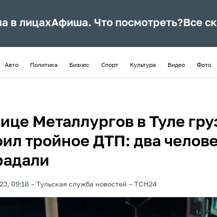
ла в лицах
Афиша. Что посмотреть?
Все с
Авто
Политика
Бизнес
Спорт
Культура
Видео
Фото
лице Металлургов в Туле гр
оил тройное ДТП: два челов
радали
23, 09:18
Тульская служба новостей
ТСН24