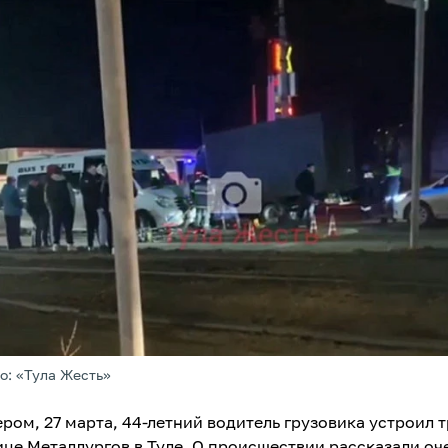
о: «Тула Жесть»
ером, 27 марта, 44-летний водитель грузовика устроил 
ице Металлургов в Туле. О происшествии рассказали оч