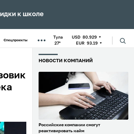
кидки к школе
Тула
USD
80.929
Спецпроекты
27°
EUR
93.19
НОВОСТИ КОМПАНИЙ
узовик
ека
Российские компании смогут
реактивировать найм