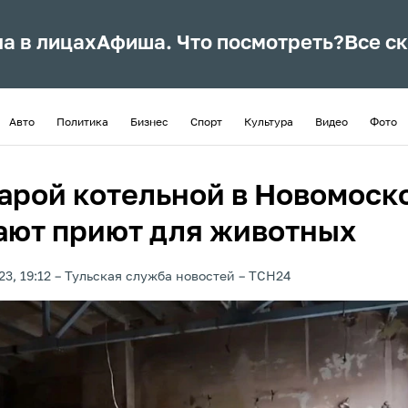
ла в лицах
Афиша. Что посмотреть?
Все с
Авто
Политика
Бизнес
Спорт
Культура
Видео
Фото
тарой котельной в Новомоск
ают приют для животных
3, 19:12
Тульская служба новостей
ТСН24