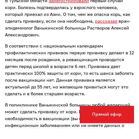
В Тульской области
зарегистрировали
первый случай
кори. Болезнь подтвердилась у взрослого человека,
который приехал из Азии. О том, чем же опасна корь, как
сделать прививку, если она необходима,
рассказал
врач-
эпидемиолог Ваныкинской больницы Растворов Алексей
Александрович.
В соответствии с национальным календарем
профилактических прививок первую прививку делают в 12
месяцев после рождения, а ревакцинация проводится
детям перед школой в возрасте 6 лет. Прививка дает
практически 100% защиты от кори, то есть шанса заболеть
после вакцинации нет. Данная прививка является
актуальной до 55 лет, но желающие привиться могут это
сделать и в более старшем возрасте.
В поликлинике Ваныкинской больницы любой желающий
может сделать прививку от кори. Если у вас есть
Прямой эфир
необходимость в вакцинации (вы не болели данным
инфекционным заболеванием или не имеете данных о
сделанной прививке), вы можете записаться к