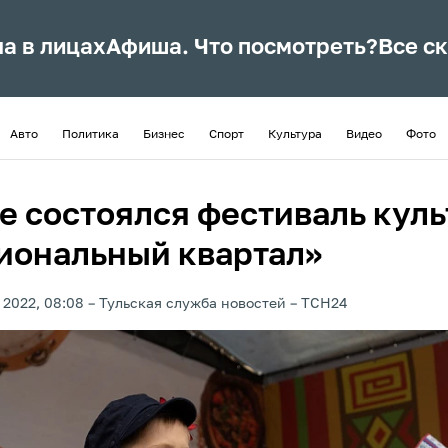
ла в лицах
Афиша. Что посмотреть?
Все с
Авто
Политика
Бизнес
Спорт
Культура
Видео
Фото
ле состоялся фестиваль кул
иональный квартал»
 2022, 08:08
Тульская служба новостей
ТСН24