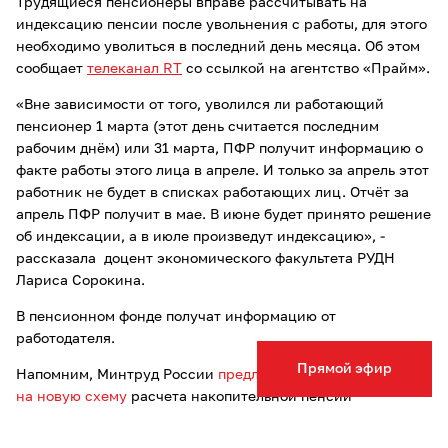
Трудящиеся пенсионеры вправе рассчитывать на
индексацию пенсии после увольнения с работы, для этого
необходимо уволиться в последний день месяца. Об этом
сообщает
телеканал RT
со ссылкой на агентство «Прайм».
«Вне зависимости от того, уволился ли работающий
пенсионер 1 марта (этот день считается последним
рабочим днём) или 31 марта, ПФР получит информацию о
факте работы этого лица в апреле. И только за апрель этот
работник не будет в списках работающих лиц. Отчёт за
апрель ПФР получит в мае. В июне будет принято решение
об индексации, а в июле произведут индексацию», -
рассказала доцент экономического факультета РУДН
Лариса Сорокина.
В пенсионном фонде получат информацию от
работодателя.
Прямой эфир
Напомним, Минтруд России
предложил отсрочить переход
на новую схему
расчета накопительной пенсии
граждан до 2025 года. Как уточнял журнал
«Профиль»
,
целью такого решения назвали предотвращение резкого