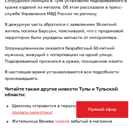
Сотрудники полиции в Туле установили подозреваемого в
краже изделий из металла. Об этом рассказали в пресс-
службе Управления МВД России по региону.
В дежурную часть обратился с заявлением 36-летний
житель поселка Барсуки, пояснивший, что с придомовой
территории были украдены запчасти от мотороллера.
Злоумышленником оказался безработный 60-летний
мужчина, живущий с потерпевшим на одной улице.
Подозреваемый признался в краже, похищенное изъято.
В настоящее время устанавливаются все подробности
произошедшего.
Читайте также другие новости Тулы и Тульской
области:
Щекинец отправится в тюрьму на семь лет за попытку
Прямой эфир
продать наркотики
;
Жительница Венева
украла
забытый в магазине
кошелек с деньгами;