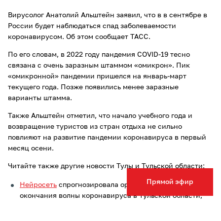
Вирусолог Анатолий Альштейн заявил, что в в сентябре в
России будет наблюдаться спад заболеваемости
коронавирусом. Об этом сообщает ТАСС.
По его словам, в 2022 году пандемия COVID-19 тесно
связана с очень заразным штаммом «омикрон». Пик
«омикронной» пандемии пришелся на январь-март
текущего года. Позже появились менее заразные
варианты штамма.
Также Альштейн отметил, что начало учебного года и
возвращение туристов из стран отдыха не сильно
повлияют на развитие пандемии коронавируса в первый
месяц осени.
Читайте также другие новости Тулы и Тульской области:
Прямой эфир
Нейросеть
спрогнозировала ориентировочные сроки
окончания волны коронавируса в Тульской области;
2 239 подростков
вакцинировались от COVID-19 в