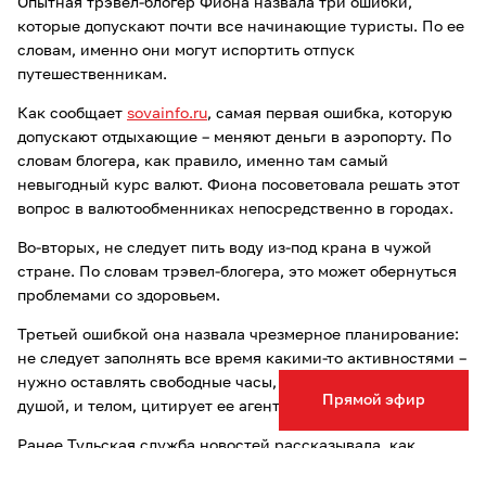
Опытная трэвел-блогер Фиона назвала три ошибки,
которые допускают почти все начинающие туристы. По ее
словам, именно они могут испортить отпуск
путешественникам.
Как сообщает
sovainfo.ru
, самая первая ошибка, которую
допускают отдыхающие – меняют деньги в аэропорту. По
словам блогера, как правило, именно там самый
невыгодный курс валют. Фиона посоветовала решать этот
вопрос в валютообменниках непосредственно в городах.
Во-вторых, не следует пить воду из-под крана в чужой
стране. По словам трэвел-блогера, это может обернуться
проблемами со здоровьем.
Третьей ошибкой она назвала чрезмерное планирование:
не следует заполнять все время какими-то активностями –
нужно оставлять свободные часы, чтобы отдохнуть и
Прямой эфир
душой, и телом, цитирует ее агентство
РИА ФАН.
Ранее Тульская служба новостей рассказывала, как
сэкономить на путешествиях осенью 2022 года.