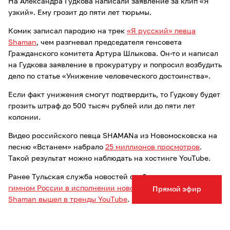
На Александра Гудкова написали заявление за клип «Я
узкий». Ему грозит до пяти лет тюрьмы.
Комик записал пародию на трек
«Я русский» певца
Shaman
, чем разгневал председателя генсовета
Гражданского комитета Артура Шлыкова. Он-то и написал
на Гудкова заявление в прокуратуру и попросил возбудить
дело по статье «Унижение человеческого достоинства».
Если факт унижения смогут подтвердить, то Гудкову будет
грозить штраф до 500 тысяч рублей или до пяти лет
колонии.
Видео российского певца SHAMANa из Новомосковска на
песню «Встанем» набрало
25 миллионов просмотров
.
Такой результат можно наблюдать на хостинге YouTube.
Ранее Тульская служба новостей сообщала, что
клип с
гимном России в исполнении новомосковского певца
Прямой эфир
Shaman вышел в тренды YouTube
.
Опечатка в тексте? Выделите слово и нажмите Ctrl+Enter