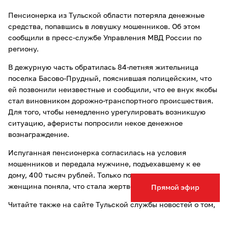
Пенсионерка из Тульской области потеряла денежные
средства, попавшись в ловушку мошенников. Об этом
сообщили в пресс-службе Управления МВД России по
региону.
В дежурную часть обратилась 84-летняя жительница
поселка Басово-Прудный, пояснившая полицейским, что
ей позвонили неизвестные и сообщили, что ее внук якобы
стал виновником дорожно-транспортного происшествия.
Для того, чтобы немедленно урегулировать возникшую
ситуацию, аферисты попросили некое денежное
вознаграждение.
Испуганная пенсионерка согласилась на условия
мошенников и передала мужчине, подъехавшему к ее
дому, 400 тысяч рублей. Только после его отъезда
женщина поняла, что стала жертвой злоумышленников.
Прямой эфир
Читайте также на сайте Тульской службы новостей о том,
что 70-летний житель Алексина хотел провести время
с
проституткой
и лишился 16 тысяч рублей.