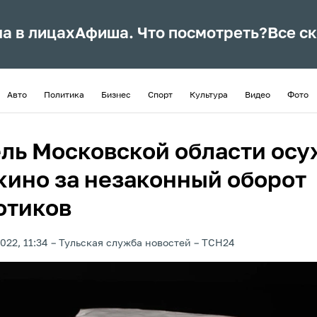
ла в лицах
Афиша. Что посмотреть?
Все с
Авто
Политика
Бизнес
Спорт
Культура
Видео
Фото
ль Московской области ос
кино за незаконный оборот
отиков
022, 11:34
Тульская служба новостей
ТСН24