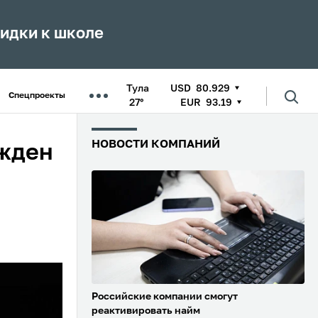
кидки к школе
Тула
USD
80.929
Спецпроекты
27°
EUR
93.19
НОВОСТИ КОМПАНИЙ
ужден
Российские компании смогут
реактивировать найм