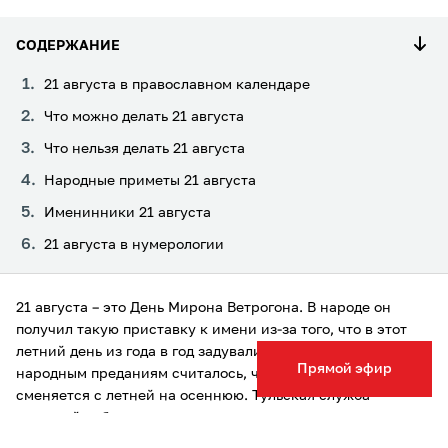
СОДЕРЖАНИЕ
21 августа в православном календаре
Что можно делать 21 августа
Что нельзя делать 21 августа
Народные приметы 21 августа
Именинники 21 августа
21 августа в нумерологии
21 августа – это День Мирона Ветрогона. В народе он
получил такую приставку к имени из-за того, что в этот
летний день из года в год задували сильные ветра. По
Прямой эфир
народным преданиям считалось, что сегодня погода
сменяется с летней на осеннюю. Тульская служба
новостей собрала все запреты и рекомендации, которые
нужно соблюдать в этот день.