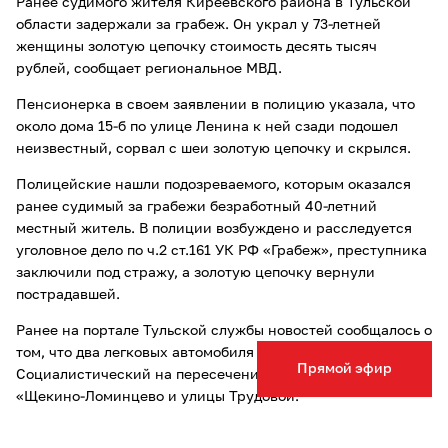
Ранее судимого жителя Киреевского района в Тульской
области задержали за грабеж. Он украл у 73-летней
женщины золотую цепочку стоимость десять тысяч
рублей, сообщает региональное МВД.
Пенсионерка в своем заявлении в полицию указала, что
около дома 15-б по улице Ленина к ней сзади подошел
неизвестный, сорвал с шеи золотую цепочку и скрылся.
Полицейские нашли подозреваемого, которым оказался
ранее судимый за грабежи безработный 40-летний
местный житель. В полиции возбуждено и расследуется
уголовное дело по ч.2 ст.161 УК РФ «Грабеж», преступника
заключили под стражу, а золотую цепочку вернули
пострадавшей.
Ранее на портале Тульской службы новостей сообщалось о
том, что два легковых автомобиля
столкнулись
в поселке
Прямой эфир
Социалистический на пересечении автомобильной дороги
«Щекино-Ломинцево и улицы Трудовой.
Опечатка в тексте? Выделите слово и нажмите Ctrl+Enter