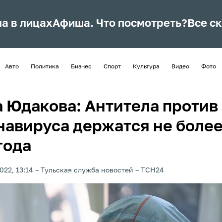
ла в лицах
Афиша. Что посмотреть?
Все с
Авто
Политика
Бизнес
Спорт
Культура
Видео
Фото
а Юдакова: Антитела против
навируса держатся не боле
года
022, 13:14
Тульская служба новостей
ТСН24