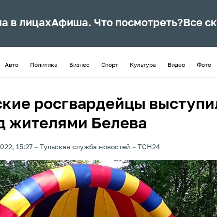
ла в лицах
Афиша. Что посмотреть?
Все с
Авто
Политика
Бизнес
Спорт
Культура
Видео
Фото
ские росгвардейцы выступи
д жителями Белева
022, 15:27
Тульская служба новостей
ТСН24