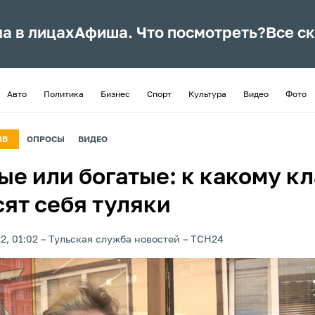
ла в лицах
Афиша. Что посмотреть?
Все с
Авто
Политика
Бизнес
Спорт
Культура
Видео
Фото
ИВ
ОПРОСЫ
ВИДЕО
ые или богатые: к какому к
сят себя туляки
2, 01:02
Тульская служба новостей
ТСН24