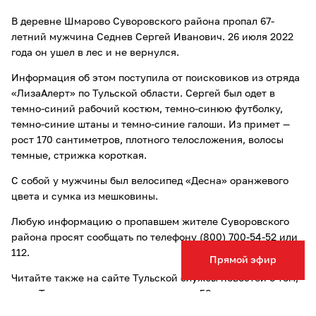
В деревне Шмарово Суворовского района пропал 67-
летний мужчина Седнев Сергей Иванович. 26 июля 2022
года он ушел в лес и не вернулся.
Информация об этом поступила от поисковиков из отряда
«ЛизаАлерт» по Тульской области. Сергей был одет в
темно-синий рабочий костюм, темно-синюю футболку,
темно-синие штаны и темно-синие галоши. Из примет —
рост 170 сантиметров, плотного телосложения, волосы
темные, стрижка короткая.
С собой у мужчины был велосипед «Десна» оранжевого
цвета и сумка из мешковины.
Любую информацию о пропавшем жителе Суворовского
района просят сообщать по телефону (800) 700-54-52 или
112.
Прямой эфир
Читайте также на сайте Тульской службы новостей о том,
что в Туле
начался поиск
пропавшего 58-летнего мужчины.