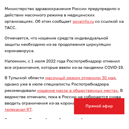
Министерство здравоохранения России предупредило о
действии масочного режима в медицинских
организациях. Об этом сообщает
sovainfo.ru
со ссылкой на
ТАСС.
Отмечается, что ношение средств индивидуальной
защиты необходимо из-за продолжения циркуляции
коронавируса.
Напомним, с 1 июля 2022 года Роспотребнадзор отменил
все ограничения, которые ввели из-за пандемии COVID-19.
В Тульской области
масочный режим отменили 30 мая
,
однако уже в июле специалисты Роспотребнадзора
рекомендовали
ношение масок в общественных местах.
В
ведомстве отмечали, пока в России не собираются снова
вводить ограничения из-за коронавируса,
сообщал
Прямой эфир
телеканал RT
.
В интервью Тульской службе новостей врач аллерголог-
иммунолог Владимир Болибок рекомендовал надевать