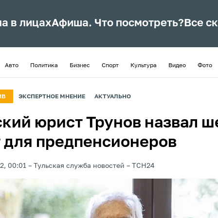
ла в лицах
Афиша. Что посмотреть?
Все с
Авто
Политика
Бизнес
Спорт
Культура
Видео
Фото
ИВ
ЭКСПЕРТНОЕ МНЕНИЕ
АКТУАЛЬНО
ский юрист Трунов назвал ш
т для предпенсионеров
2, 00:01
Тульская служба новостей
ТСН24