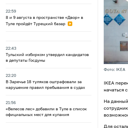
22:59
8 и 9 августа в пространстве «Двор» в
Туле пройдёт Турецкий базар
22:43
Тульский избирком утвердил кандидатов
в депутаты Госдумы
Фото: IKEA
22:20
В Заречье 18 туляков оштрафовали за
IKEA пере
нарушение правил пребывания в судах
начаться с
На данный
21:56
сотрудник
«Велесов лес» добавили в Туле в список
официальных мест для купания
возможнос
Для остал