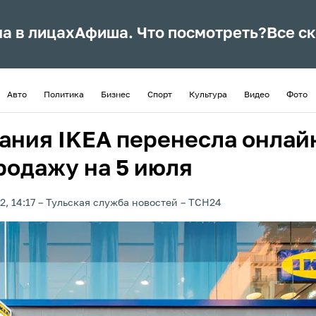
ла в лицах
Афиша. Что посмотреть?
Все с
Авто
Политика
Бизнес
Спорт
Культура
Видео
Фото
ания IKEA перенесла онлай
родажу на 5 июля
2, 14:17
Тульская служба новостей
ТСН24