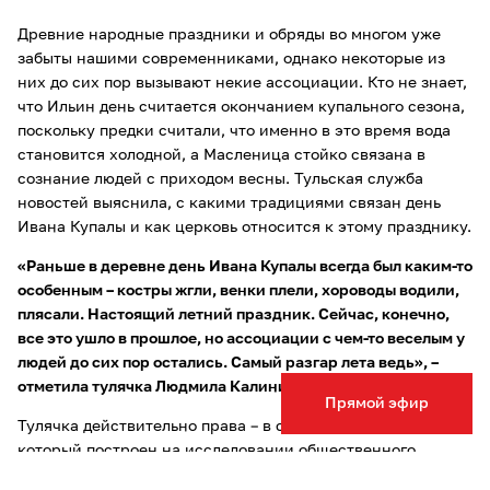
Древние народные праздники и обряды во многом уже
забыты нашими современниками, однако некоторые из
них до сих пор вызывают некие ассоциации. Кто не знает,
что Ильин день считается окончанием купального сезона,
поскольку предки считали, что именно в это время вода
становится холодной, а Масленица стойко связана в
сознание людей с приходом весны. Тульская служба
новостей выяснила, с какими традициями связан день
Ивана Купалы и как церковь относится к этому празднику.
«Раньше в деревне день Ивана Купалы всегда был каким-то
особенным – костры жгли, венки плели, хороводы водили,
плясали. Настоящий летний праздник. Сейчас, конечно,
все это ушло в прошлое, но ассоциации с чем-то веселым у
людей до сих пор остались. Самый разгар лета ведь», –
отметила тулячка Людмила Калинина.
Прямой эфир
Тулячка действительно права – в словаре ассоциаций,
который построен на исследовании общественного
мнения, самые первые три ассоциации – папоротник,