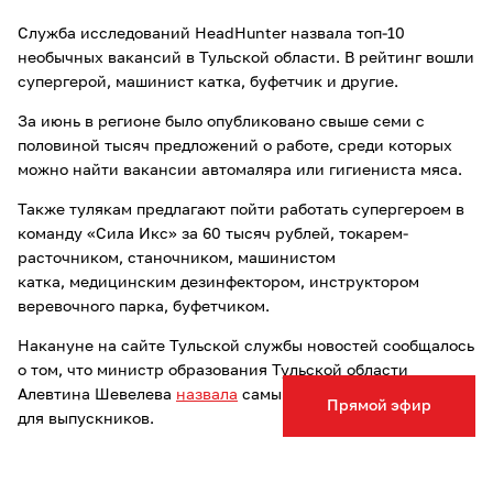
Служба исследований HeadHunter назвала топ-10
необычных вакансий в Тульской области. В рейтинг вошли
супергерой, машинист катка, буфетчик и другие.
За июнь в регионе было опубликовано свыше семи с
половиной тысяч предложений о работе, среди которых
можно найти вакансии автомаляра или гигиениста мяса.
Также тулякам предлагают пойти работать супергероем в
команду «Сила Икс» за 60 тысяч рублей, токарем-
расточником, станочником, машинистом
катка, медицинским дезинфектором, инструктором
веревочного парка, буфетчиком.
Накануне на сайте Тульской службы новостей сообщалось
о том, что министр образования Тульской области
Алевтина Шевелева
назвала
самый легкий и сложный ЕГЭ
Прямой эфир
для выпускников.
Опечатка в тексте? Выделите слово и нажмите Ctrl+Enter