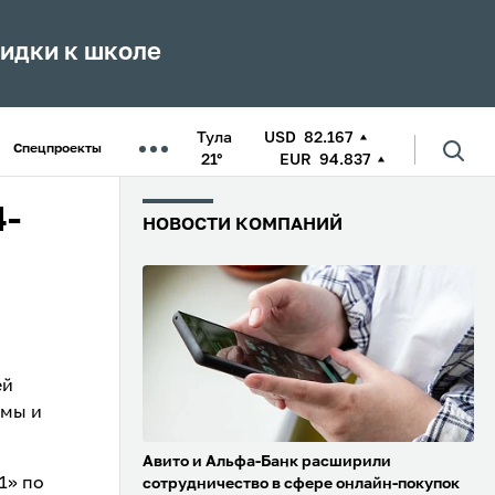
кидки к школе
Тула
USD
82.167
Спецпроекты
21°
EUR
94.837
4-
НОВОСТИ КОМПАНИЙ
ей
омы и
Авито и Альфа-Банк расширили
1» по
сотрудничество в сфере онлайн-покупок