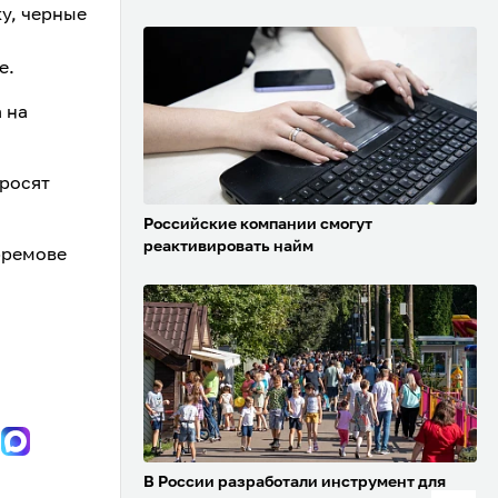
ку, черные
е.
 на
росят
Российские компании смогут
реактивировать найм
фремове
В России разработали инструмент для