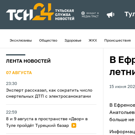
Ту
Эксклюзивы
Общество
Здоровье
ЖКХ
Происшествия
В Еф
ЛЕНТА НОВОСТЕЙ
летн
07 АВГУСТА
23:30
15 июня 202
Эксперт рассказал, как сократить число
смертельных ДТП с электросамокатами
В Ефремов
22:59
Анатольев
8 и 9 августа в пространстве «Двор» в
больше не
Туле пройдёт Турецкий базар
Информаци