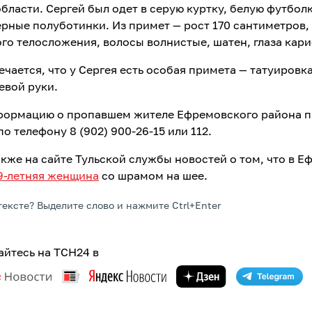
бласти. Сергей был одет в серую куртку, белую футбол
ерные полуботинки. Из примет — рост 170 сантиметров,
го телосложения, волосы волнистые, шатен, глаза кари
чается, что у Сергея есть особая примета — татуировка
евой руки.
ормацию о пропавшем жителе Ефремовского района п
о телефону 8 (902) 900-26-15 или 112.
акже на сайте Тульской службы новостей о том, что в Е
9-летняя женщина
со шрамом на шее.
тексте? Выделите слово и нажмите Ctrl+Enter
йтесь на ТСН24 в