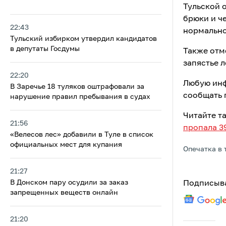
Тульской о
брюки и ч
22:43
нормально
Тульский избирком утвердил кандидатов
в депутаты Госдумы
Также отме
запястье л
22:20
Любую инф
В Заречье 18 туляков оштрафовали за
сообщать п
нарушение правил пребывания в судах
Читайте т
21:56
пропала 3
«Велесов лес» добавили в Туле в список
официальных мест для купания
Опечатка в 
21:27
В Донском пару осудили за заказ
Подписыва
запрещенных веществ онлайн
21:20