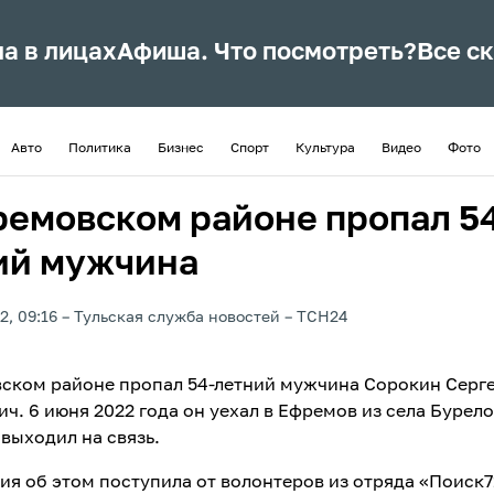
ла в лицах
Афиша. Что посмотреть?
Все с
Авто
Политика
Бизнес
Спорт
Культура
Видео
Фото
ремовском районе пропал 5
ий мужчина
2, 09:16
Тульская служба новостей
ТСН24
ском районе пропал 54-летний мужчина Сорокин Серг
ич. 6 июня 2022 года он уехал в Ефремов из села Бурел
 выходил на связь.
я об этом поступила от волонтеров из отряда «Поиск7