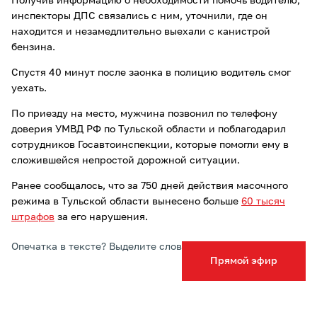
Получив информацию о необходимости помочь водителю,
инспекторы ДПС связались с ним, уточнили, где он
находится и незамедлительно выехали с канистрой
бензина.
Спустя 40 минут после заонка в полицию водитель смог
уехать.
По приезду на место, мужчина позвонил по телефону
доверия УМВД РФ по Тульской области и поблагодарил
сотрудников Госавтоинспекции, которые помогли ему в
сложившейся непростой дорожной ситуации.
Ранее сообщалось, что за 750 дней действия масочного
режима в Тульской области вынесено больше
60 тысяч
штрафов
за его нарушения.
Опечатка в тексте? Выделите слово и нажмите Ctrl+Enter
Прямой эфир
Подписывайтесь на ТСН24 в