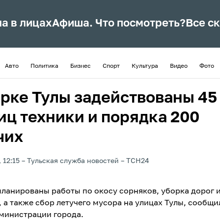
ла в лицах
Афиша. Что посмотреть?
Все с
Авто
Политика
Бизнес
Спорт
Культура
Видео
Фото
орке Тулы задействованы 45
иц техники и порядка 200
чих
 12:15
Тульская служба новостей
ТСН24
апланированы работы по окосу сорняков, уборка дорог 
 а также сбор летучего мусора на улицах Тулы, сообщи
министрации города.