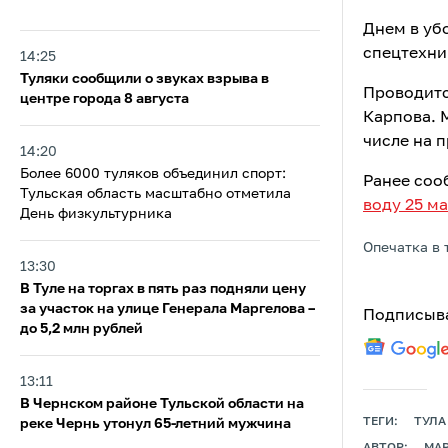
Днем в уб
спецтехни
14:25
Туляки сообщили о звуках взрыва в
Проводитс
центре города 8 августа
Карпова. 
числе на 
14:20
Более 6000 туляков объединил спорт:
Ранее соо
Тульская область масштабно отметила
воду 25 ма
День физкультурника
Опечатка в 
13:30
В Туле на торгах в пять раз подняли цену
за участок на улице Генерала Маргелова –
Подписыва
до 5,2 млн рублей
13:11
В Чернском районе Тульской области на
ТЕГИ:
ТУЛА
реке Чернь утонул 65-летний мужчина