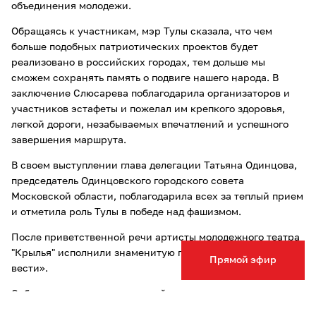
объединения молодежи.
Обращаясь к участникам, мэр Тулы сказала, что чем
больше подобных патриотических проектов будет
реализовано в российских городах, тем дольше мы
сможем сохранять память о подвиге нашего народа. В
заключение Слюсарева поблагодарила организаторов и
участников эстафеты и пожелал им крепкого здоровья,
легкой дороги, незабываемых впечатлений и успешного
завершения маршрута.
В своем выступлении глава делегации Татьяна Одинцова,
председатель Одинцовского городского совета
Московской области, поблагодарила всех за теплый прием
и отметила роль Тулы в победе над фашизмом.
После приветственной речи артисты молодежного театра
"Крылья" исполнили знаменитую песню «Пропавшим без
Прямой эфир
вести».
Собравшиеся почтили минутой молчания и возложили
цветы к Вечному огню в память о героях, погибших в