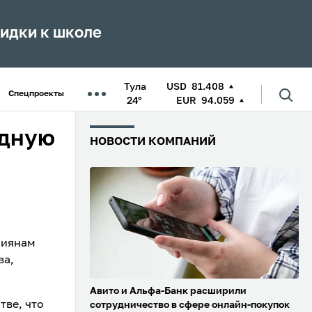
кидки к школе
Тула
USD
81.408
Спецпроекты
24°
EUR
94.059
идную
НОВОСТИ КОМПАНИЙ
сиянам
ва,
Авито и Альфа-Банк расширили
тве, что
сотрудничество в сфере онлайн-покупок