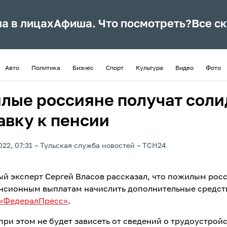
ла в лицах
Афиша. Что посмотреть?
Все с
Авто
Политика
Бизнес
Спорт
Культура
Видео
Фото
лые россияне получат сол
авку к пенсии
022, 07:31
Тульская служба новостей
ТСН24
й эксперт Сергей Власов рассказал, что пожилым рос
енсионным выплатам начислить дополнительные средст
«ФедералПресс»
.
при этом не будет зависеть от сведений о трудоустройс