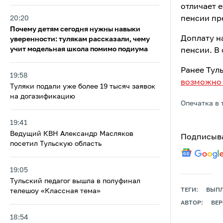
отличает е
20:20
пенсии пр
Почему детям сегодня нужны навыки
Доплату н
уверенности: тулякам рассказали, чему
учит модельная школа помимо подиума
пенсии. В 
Ранее Тул
19:58
возможно 
Туляки подали уже более 19 тысяч заявок
на догазификацию
Опечатка в 
19:41
Ведущий КВН Александр Масляков
Подписыва
посетил Тульскую область
19:05
Тульский педагог вышла в полуфинал
ТЕГИ:
ВЫП
телешоу «Классная тема»
АВТОР:
ВЕ
18:54