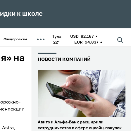
кидки к школе
Тула
USD
82.167
Спецпроекты
22°
EUR
94.837
я» на
НОВОСТИ КОМПАНИЙ
дорожно-
оиснпекции
Авито и Альфа-Банк расширили
 Astra,
сотрудничество в сфере онлайн-покупок