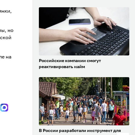
янки,
мы, но
нской
ле на
Российские компании смогут
реактивировать найм
В России разработали инструмент для