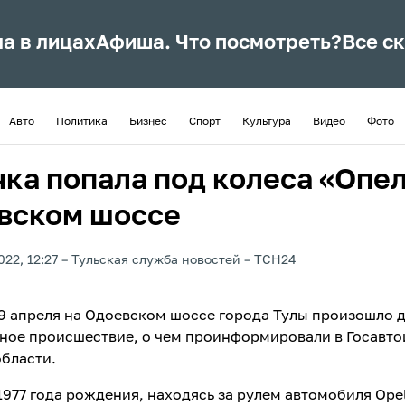
ла в лицах
Афиша. Что посмотреть?
Все с
Авто
Политика
Бизнес
Спорт
Культура
Видео
Фото
чка попала под колеса «Опел
вском шоссе
022, 12:27
Тульская служба новостей
ТСН24
9 апреля на Одоевском шоссе города Тулы произошло 
ное происшествие, о чем проинформировали в Госавт
области.
977 года рождения, находясь за рулем автомобиля Opel