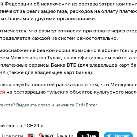
й Федерации об исключении из состава затрат компани
твечают за реализацию газа, расходов на оплату платеж
ых банками и другими организациями.
отмечается, что размер комиссии при оплате через сто
пределяется каждой из систем самостоятельно.
газоснабжение без комиссии возможно в абонентских 
ром Межрегионгаз Тула», на их официальном сайте, а 
 платежные сервисы Банка ВТБ (для владельцев карт ба
К (также для владельцев карт банка).
ьская служба новостей рассказала о том, что
Минкульт 
ей
на реставрацию тульских объектов культурного насл
тексте? Выделите слово и нажмите Ctrl+Enter
йтесь на ТСН24 в