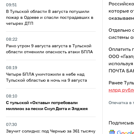
Российско
09:51
которые о
В Тульской области 8 августа потушили
пожар в Одоеве и спасли пострадавших в
оказываем
четырех ДТП
Отдельно 
системы о
08:22
Рано утром 9 августа августа в Тульской
Оплатить 
области отменили опасность атаки БПЛА
ООО «Газп
используя
08:19
ПОЧТА БАН
Четыре БПЛА уничтожили в небе над
Тульской областью в ночь на 9 августа
Ранее Тул
млрд рубл
08:10
С тульской «Октавы» потребовали
Опечатка в 
миллион за песни Снуп Догга и Элджея
Подписыва
07:30
Звучит солидно: под Чернью за 361 тысячу