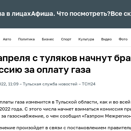
ла в лицах
Афиша. Что посмотреть?
Все с
Авто
Политика
Бизнес
Спорт
Культура
Видео
Фото
апреля с туляков начнут бра
ссию за оплату газа
22, 11:09
Тульская служба новостей
ТСН24
латы газа изменится в Тульской области, как и во всей
2022 года. С этого числа начнет взиматься комиссия пр
 за газоснабжение, о чем сообщил «Газпром Межрегион
енение произойдет в связи с постановлением правител