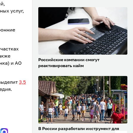
й,
ных услуг,
ронние
участках
также
Российские компании смогут
нка) и АО
реактивировать найм
выделит
3,5
едия.
В России разработали инструмент для