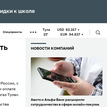
кидки к школе
Тула
USD
82.167
Спецпроекты
21°
EUR
94.837
ть
НОВОСТИ КОМПАНИЙ
 России, с
и оплате
газ Тула».
Авито и Альфа-Банк расширили
ьства
сотрудничество в сфере онлайн-покупок