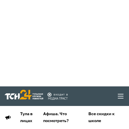
Тула в
Афиша. Что
Все скидки к
лицах
посмотреть?
школе