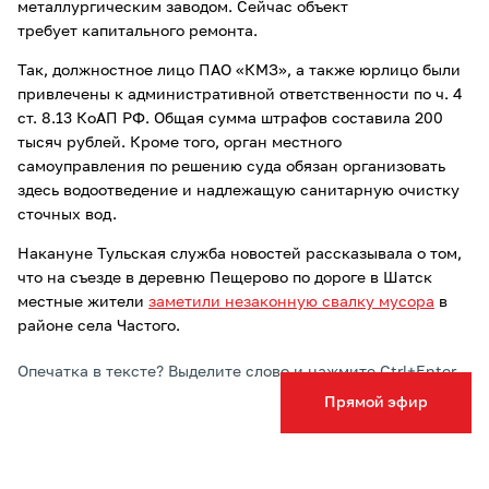
металлургическим заводом. Сейчас объект
требует капитального ремонта.
Так, должностное лицо ПАО «КМЗ», а также юрлицо были
привлечены к административной ответственности по ч. 4
ст. 8.13 КоАП РФ. Общая сумма штрафов составила 200
тысяч рублей. Кроме того, орган местного
самоуправления по решению суда обязан организовать
здесь водоотведение и надлежащую санитарную очистку
сточных вод.
Накануне Тульская служба новостей рассказывала о том,
что на съезде в деревню Пещерово по дороге в Шатск
местные жители
заметили незаконную свалку мусора
в
районе села Частого.
Опечатка в тексте? Выделите слово и нажмите Ctrl+Enter
Прямой эфир
Подписывайтесь на ТСН24 в