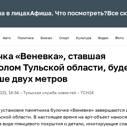
ла в лицах
Афиша. Что посмотреть?
Все с
Авто
Политика
Бизнес
Спорт
Культура
Видео
Фото
чка «Веневка», ставшая
олом Тульской области, буд
ше двух метров
021, 14:34
Тульская служба новостей
ТСН24
 установке памятника булочке «Веневке» завершаются 
ьской области. В настоящее время на арт-объект нанося
 в виде глянцевого покрытия и детали, имитирующие сл